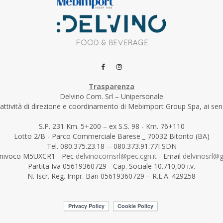
Trasparenza
Delvino Com. Srl – Unipersonale
’attività di direzione e coordinamento di Mebimport Group Spa, ai sensi
S.P. 231 Km. 5+200 – ex S.S. 98 - Km. 76+110
Lotto 2/B - Parco Commerciale Barese _ 70032 Bitonto (BA)
Tel. 080.375.23.18 -- 080.373.91.77I SDN
Univoco M5UXCR1 - Pec
delvinocomsrl@pec.cgn.it
- Email
delvinosrl@
Partita Iva 05619360729 - Cap. Sociale 10.710,00 i.v.
N. Iscr. Reg. Impr. Bari 05619360729 – R.E.A. 429258