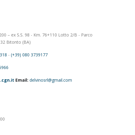
00 – ex S.S. 98 - Km. 76+110 Lotto 2/B - Parco
32 Bitonto (BA)
2318
-
(+39) 080 3739177
6966
.cgn.it
Email:
delvinosrl@gmail.com
:00