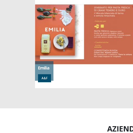
Emilia
A&F
AZIEND