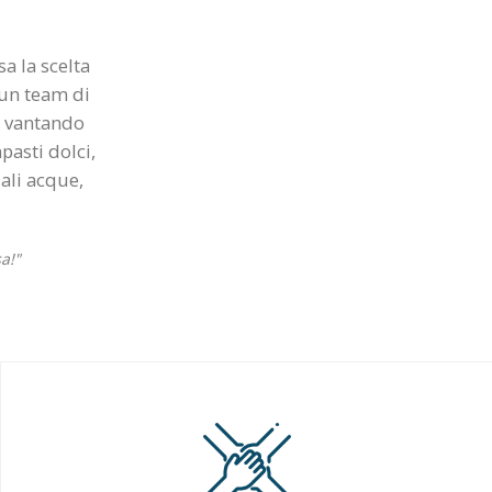
a la scelta
 un team di
e, vantando
pasti dolci,
ali acque,
a!"