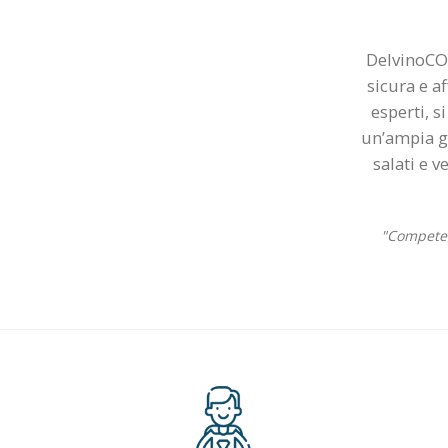
DelvinoCOM
sicura e a
esperti, s
un’ampia ga
salati e 
"Competenz