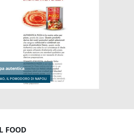
pa autentica
Costine di maia
IAO, IL POMODORO DI NAPOLI
CÀ FORESTO
EL FOOD