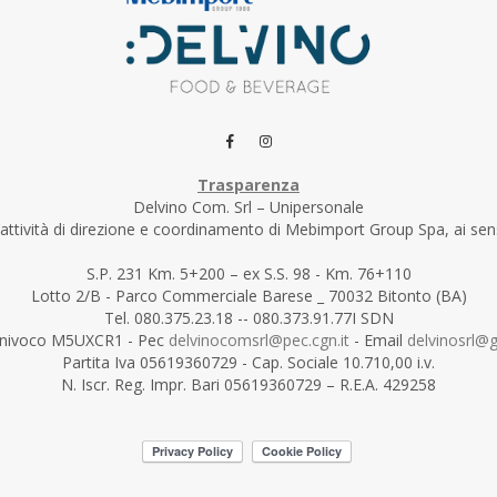
Trasparenza
Delvino Com. Srl – Unipersonale
’attività di direzione e coordinamento di Mebimport Group Spa, ai sensi
S.P. 231 Km. 5+200 – ex S.S. 98 - Km. 76+110
Lotto 2/B - Parco Commerciale Barese _ 70032 Bitonto (BA)
Tel. 080.375.23.18 -- 080.373.91.77I SDN
Univoco M5UXCR1 - Pec
delvinocomsrl@pec.cgn.it
- Email
delvinosrl@
Partita Iva 05619360729 - Cap. Sociale 10.710,00 i.v.
N. Iscr. Reg. Impr. Bari 05619360729 – R.E.A. 429258